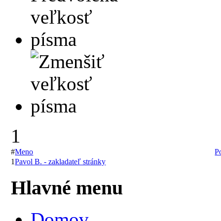
1
#
Meno
P
1
Pavol B. - zakladateľ stránky
Hlavné menu
Domov