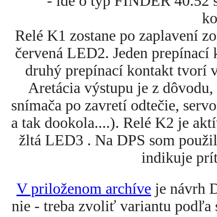
- ide o typ FINDER 40.52 
ko
Relé K1 zostane po zaplavení zo
červená LED2. Jeden prepínací 
druhý prepínací kontakt tvorí
Aretácia výstupu je z dôvodu,
snímača po zavretí odtečie, servo
a tak dookola....). Relé K2 je akt
žltá LED3 . Na DPS som použil
indikuje pr
V priloženom archíve
je návrh D
nie - treba zvoliť variantu pod