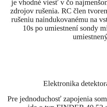
je vhodné viesť v čo najmenš
zdrojov rušenia. RC člen tvore
rušeniu naindukovanému na vst
10s po umiestnení sondy m
umiestnený
Elektronika detekto
Pre jednoduchosť zapojenia som 