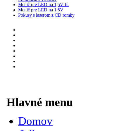
Menič pre LED na 1,5V II.
Menič pre LED na 1,5V
Pokusy s laserom z CD romky
Hlavné menu
Domov