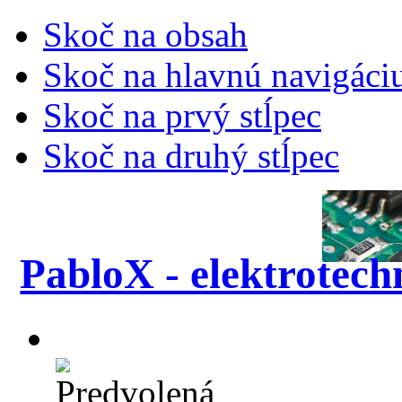
Skoč na obsah
Skoč na hlavnú navigáci
Skoč na prvý stĺpec
Skoč na druhý stĺpec
PabloX - elektrotech