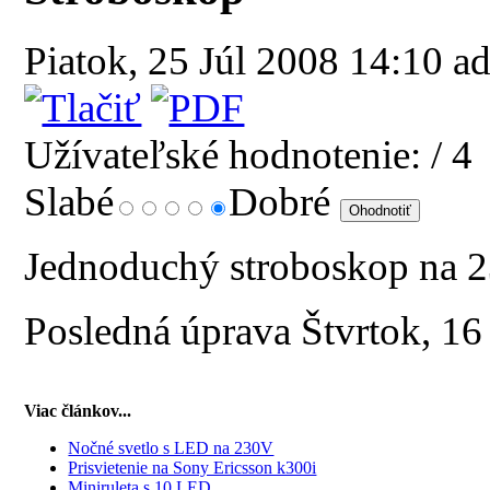
Piatok, 25 Júl 2008 14:10
ad
Užívateľské hodnotenie:
/ 4
Slabé
Dobré
Jednoduchý stroboskop na 
Posledná úprava Štvrtok, 1
Viac článkov...
Nočné svetlo s LED na 230V
Prisvietenie na Sony Ericsson k300i
Miniruleta s 10 LED